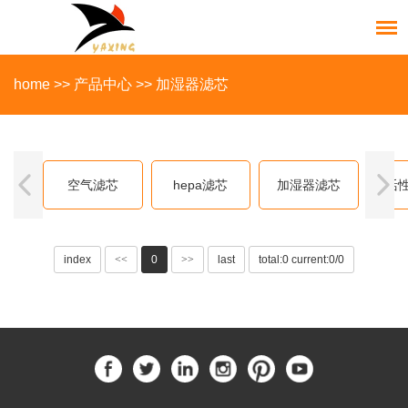
home
>>
产品中心
>>
加湿器滤芯
空气滤芯
hepa滤芯
加湿器滤芯
活
index
<<
0
>>
last
total:0 current:0/0