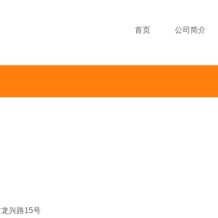
首页
公司简介
龙兴路15号