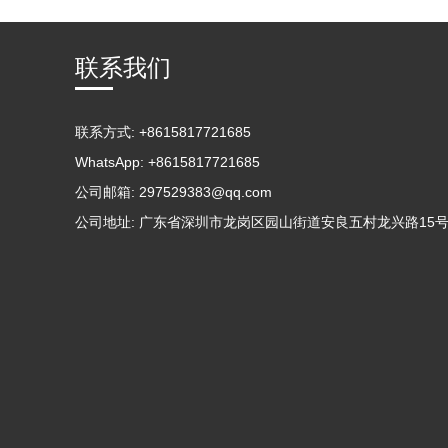
联系我们
联系方式: +8615817721685
WhatsApp: +8615817721685
公司邮箱:
297529383@qq.com
公司地址: 广东省深圳市龙岗区园山街道安良五村龙兴路15