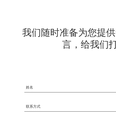
我们随时准备为您提供
言，给我们