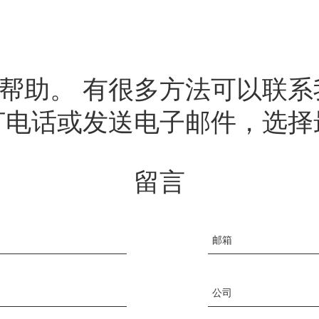
帮助。 有很多方法可以联系
打电话或发送电子邮件，选择
留言